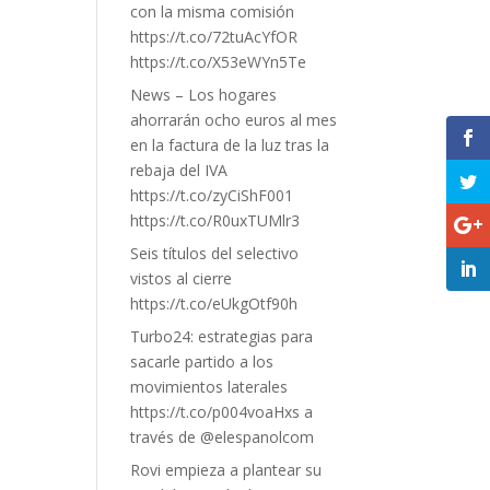
con la misma comisión
https://t.co/72tuAcYfOR
https://t.co/X53eWYn5Te
News – Los hogares
ahorrarán ocho euros al mes
en la factura de la luz tras la
rebaja del IVA
https://t.co/zyCiShF001
https://t.co/R0uxTUMlr3
Seis títulos del selectivo
vistos al cierre
https://t.co/eUkgOtf90h
Turbo24: estrategias para
sacarle partido a los
movimientos laterales
https://t.co/p004voaHxs a
través de @elespanolcom
Rovi empieza a plantear su