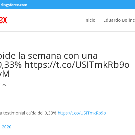
adingyforex.com
Inicio
Eduardo Bolin
pide la semana con una
 0,33% https://t.co/USITmkRb9o
cvM
les
a testimonial caída del 0,33%
https://t.co/USITmkRb9o
, 2020