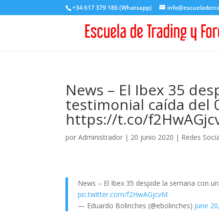
+34 617 379 186 (Whatsapp)
info@escueladetr
News – El Ibex 35 des
testimonial caída del
https://t.co/f2HwAGj
por
Administrador
|
20 junio 2020
|
Redes Socia
News – El Ibex 35 despide la semana con un
pic.twitter.com/f2HwAGjcvM
— Eduardo Bolinches (@ebolinches)
June 20