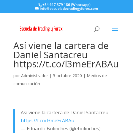
+34 617 379 186 (Whatsapp)
info@escueladetradingyforex.com
Así viene la cartera de
Daniel Santacreu
https://t.co/l3meErABAu
por
Administrador
|
5 octubre 2020
|
Medios de
comunicación
Así viene la cartera de Daniel Santacreu
https://t.co/l3meErABAu
— Eduardo Bolinches (@ebolinches)