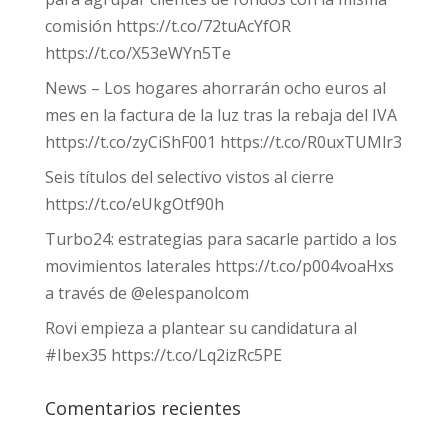
comisión https://t.co/72tuAcYfOR
https://t.co/X53eWYn5Te
News – Los hogares ahorrarán ocho euros al
mes en la factura de la luz tras la rebaja del IVA
https://t.co/zyCiShF001 https://t.co/R0uxTUMlr3
Seis títulos del selectivo vistos al cierre
https://t.co/eUkgOtf90h
Turbo24: estrategias para sacarle partido a los
movimientos laterales https://t.co/p004voaHxs
a través de @elespanolcom
Rovi empieza a plantear su candidatura al
#Ibex35 https://t.co/Lq2izRc5PE
Comentarios recientes