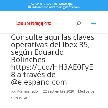
+34 617 379 186 (Whatsapp)
info@escueladetradingyforex.com
Consulte aquí las claves
operativas del Ibex 35,
según Eduardo
Bolinches
https://t.co/HH3AE0FyE
8 a través de
@elespanolcom
por
Administrador
|
22 septiembre 2020
|
Medios de
comunicación