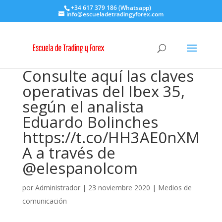
+34 617 379 186 (Whatsapp)
info@escueladetradingyforex.com
Consulte aquí las claves
operativas del Ibex 35,
según el analista
Eduardo Bolinches
https://t.co/HH3AE0nXM
A a través de
@elespanolcom
por
Administrador
|
23 noviembre 2020
|
Medios de
comunicación