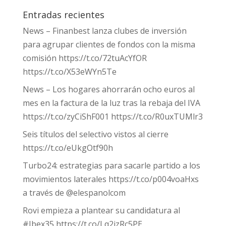
Entradas recientes
News – Finanbest lanza clubes de inversión
para agrupar clientes de fondos con la misma
comisión https://t.co/72tuAcYfOR
https://t.co/X53eWYn5Te
News – Los hogares ahorrarán ocho euros al
mes en la factura de la luz tras la rebaja del IVA
https://t.co/zyCiShF001 https://t.co/R0uxTUMlr3
Seis títulos del selectivo vistos al cierre
https://t.co/eUkgOtf90h
Turbo24: estrategias para sacarle partido a los
movimientos laterales https://t.co/p004voaHxs
a través de @elespanolcom
Rovi empieza a plantear su candidatura al
#Ibex35 https://t.co/Lq2izRc5PE