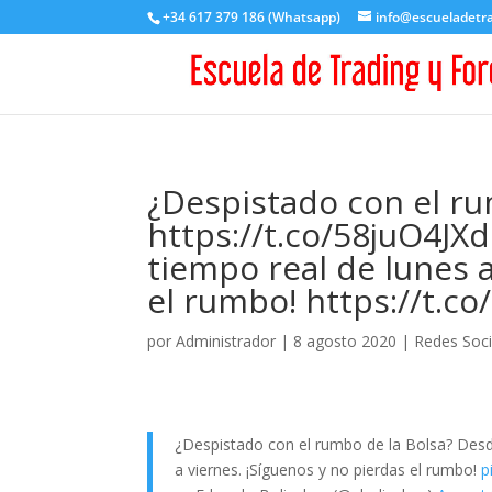
+34 617 379 186 (Whatsapp)
info@escueladetr
¿Despistado con el ru
https://t.co/58juO4JX
tiempo real de lunes a
el rumbo! https://t.c
por
Administrador
|
8 agosto 2020
|
Redes Soci
¿Despistado con el rumbo de la Bolsa? De
a viernes. ¡Síguenos y no pierdas el rumbo!
p