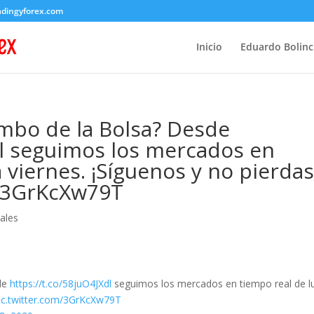
adingyforex.com
Inicio
Eduardo Bolin
mbo de la Bolsa? Desde
dl seguimos los mercados en
 viernes. ¡Síguenos y no pierda
o/3GrKcXw79T
ales
sde
https://t.co/58juO4JXdl
seguimos los mercados en tiempo real de l
ic.twitter.com/3GrKcXw79T