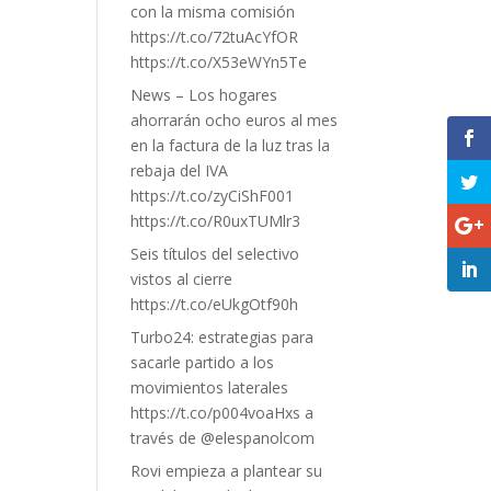
con la misma comisión
https://t.co/72tuAcYfOR
https://t.co/X53eWYn5Te
News – Los hogares
ahorrarán ocho euros al mes
en la factura de la luz tras la
rebaja del IVA
https://t.co/zyCiShF001
https://t.co/R0uxTUMlr3
Seis títulos del selectivo
vistos al cierre
https://t.co/eUkgOtf90h
Turbo24: estrategias para
sacarle partido a los
movimientos laterales
https://t.co/p004voaHxs a
través de @elespanolcom
Rovi empieza a plantear su