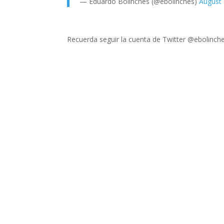
— Eduardo Bolinches (@ebolinches)
August 
Recuerda seguir la cuenta de Twitter @ebolinche