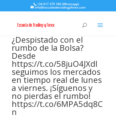
+34 617 379 186 (Whatsapp)
info@escueladetradingyforex.com
¿Despistado con el
rumbo de la Bolsa?
Desde
https://t.co/58juO4JXdl
seguimos los mercados
en tiempo real de lunes
a viernes. ¡Síguenos y
no pierdas el rumbo!
https://t.co/6MPA5dq8C
n