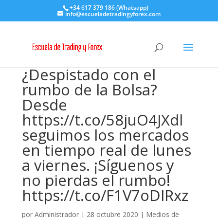
+34 617 379 186 (Whatsapp)
info@escueladetradingyforex.com
¿Despistado con el
rumbo de la Bolsa?
Desde
https://t.co/58juO4JXdl
seguimos los mercados
en tiempo real de lunes
a viernes. ¡Síguenos y
no pierdas el rumbo!
https://t.co/F1V7oDlRxz
por
Administrador
|
28 octubre 2020
|
Medios de