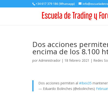
+34 617 379 186 (Whatsapp)
info@escueladetr
Dos acciones permite
encima de los 8.100 
por
Administrador
|
18 febrero 2021
|
Redes So
Dos acciones permiten al
#Ibex35
manteners
— Eduardo Bolinches (@ebolinches)
Februar