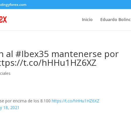
adingyforex.com
Inicio
Eduardo Bolin
n al #Ibex35 mantenerse por
https://t.co/hHHu1HZ6XZ
ciales
e por encima de los 8.100
https://t.co/hHHu1HZ6XZ
y 18, 2021