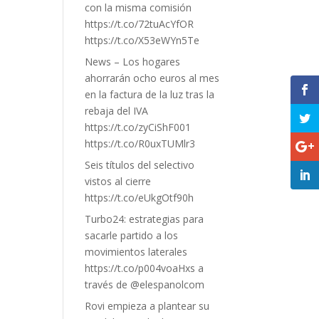
con la misma comisión
https://t.co/72tuAcYfOR
https://t.co/X53eWYn5Te
News – Los hogares
ahorrarán ocho euros al mes
en la factura de la luz tras la
rebaja del IVA
https://t.co/zyCiShF001
https://t.co/R0uxTUMlr3
Seis títulos del selectivo
vistos al cierre
https://t.co/eUkgOtf90h
Turbo24: estrategias para
sacarle partido a los
movimientos laterales
https://t.co/p004voaHxs a
través de @elespanolcom
Rovi empieza a plantear su