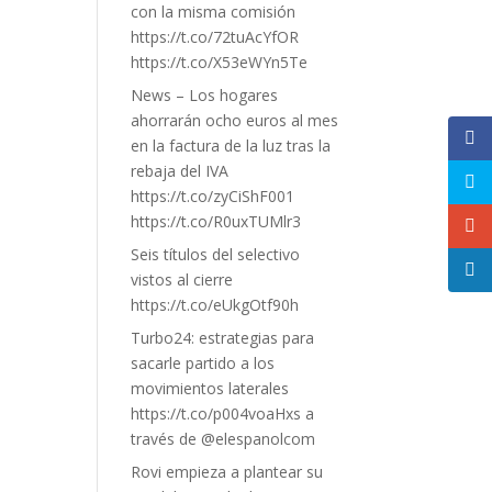
con la misma comisión
https://t.co/72tuAcYfOR
https://t.co/X53eWYn5Te
News – Los hogares
ahorrarán ocho euros al mes
en la factura de la luz tras la
rebaja del IVA
https://t.co/zyCiShF001
https://t.co/R0uxTUMlr3
Seis títulos del selectivo
vistos al cierre
https://t.co/eUkgOtf90h
Turbo24: estrategias para
sacarle partido a los
movimientos laterales
https://t.co/p004voaHxs a
través de @elespanolcom
Rovi empieza a plantear su