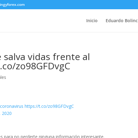
ingyforex.com
Inicio
Eduardo Bolin
salva vidas frente al
/t.co/zo98GFDvgC
les
coronavirus
https://t.co/zo98GFDvgC
, 2020
s para no perderte ninguna información interesante.