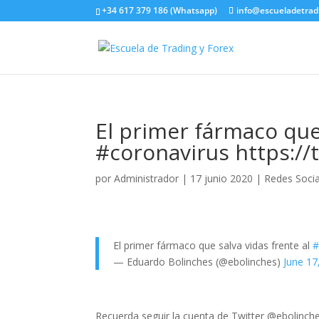
+34 617 379 186 (Whatsapp)
info@escueladetrad
El primer fármaco que 
#coronavirus https:/
por
Administrador
|
17 junio 2020
|
Redes Socia
El primer fármaco que salva vidas frente al
#
— Eduardo Bolinches (@ebolinches)
June 17
Recuerda seguir la cuenta de Twitter @ebolinche