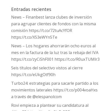
Entradas recientes
News – Finanbest lanza clubes de inversión
para agrupar clientes de fondos con la misma
comisión https://t.co/72tuAcYfOR
https://t.co/X53eWYn5Te
News – Los hogares ahorrarán ocho euros al
mes en la factura de la luz tras la rebaja del IVA
https://t.co/zyCiShF001 https://t.co/R0uxTUMlr3
Seis títulos del selectivo vistos al cierre
https://t.co/eUkgOtf90h
Turbo24: estrategias para sacarle partido a los
movimientos laterales https://t.co/p004voaHxs
a través de @elespanolcom
Rovi empieza a plantear su candidatura al