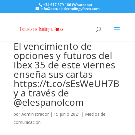
+34 617 379 186 (Whatsapp)
info@escueladetradingyforex.com
El vencimiento de
opciones y futuros del
Ibex 35 de este viernes
enseña sus cartas
https://t.co/sEsWeUH7B
y a través de
@elespanolcom
por
Administrador
|
15 junio 2021
|
Medios de
comunicación