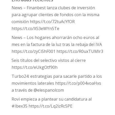
News – Finanbest lanza clubes de inversión
para agrupar clientes de fondos con la misma
comisión https://t.co/72tuAcYfOR
https://t.co/X53eWYn5Te
News – Los hogares ahorrarán ocho euros al
mes en la factura de la luz tras la rebaja del IVA
https://t.co/zyCiShF001 https://t.co/R0uxTUMlr3
Seis títulos del selectivo vistos al cierre
https://t.co/eUkgOtf90h
Turbo24: estrategias para sacarle partido a los
movimientos laterales https://t.co/p004voaHxs
a través de @elespanolcom
Rovi empieza a plantear su candidatura al
#Ibex35 https://t.co/Lq2izRc5PE