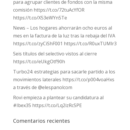
para agrupar clientes de fondos con la misma
comisión https://t.co/72tuAcYfOR
https://t.co/X53eWYn5Te
News – Los hogares ahorrarán ocho euros al
mes en la factura de la luz tras la rebaja del IVA
https://t.co/zyCiShF001 https://t.co/R0uxTUMlr3
Seis títulos del selectivo vistos al cierre
https://t.co/eUkgOtf90h
Turbo24: estrategias para sacarle partido a los
movimientos laterales https://t.co/p004voaHxs
a través de @elespanolcom
Rovi empieza a plantear su candidatura al
#Ibex35 https://t.co/Lq2izRc5PE
Comentarios recientes