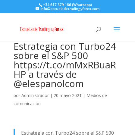
+34 617 379 186 (Whatsapp)
info@escueladetradingyforex.com
Estrategia con Turbo24
sobre el S&P 500
https://t.co/mMxRBuaR
HP a través de
@elespanolcom
por
Administrador
|
20 mayo 2021
|
Medios de
comunicación
Estrategia con Turbo24 sobre el S&P 500