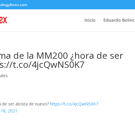
adingyforex.com
Inicio
Eduardo Bolin
ima de la MM200 ¿hora de ser
ps://t.co/4jcQwNS0K7
ales
 de ser alcista de nuevo?
https://t.co/4jcQwNS0K7
 18, 2021