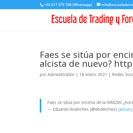
+34 617 379 186 (Whatsapp)
info@escueladetr
Faes se sitúa por enc
alcista de nuevo? htt
por
Administrador
|
18 enero 2021
|
Redes Soci
Faes se sitúa por encima de la MM200 ¿hora
— Eduardo Bolinches (@ebolinches)
January