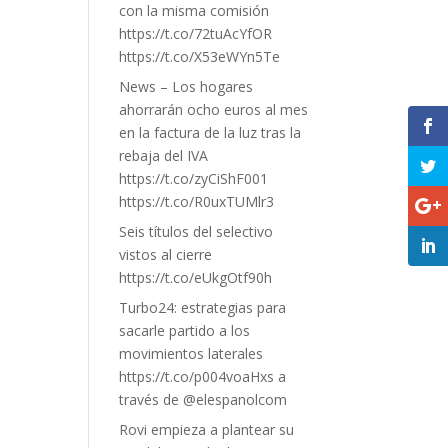
con la misma comisión
https://t.co/72tuAcYfOR
https://t.co/X53eWYn5Te
News – Los hogares
ahorrarán ocho euros al mes
en la factura de la luz tras la
rebaja del IVA
https://t.co/zyCiShF001
https://t.co/R0uxTUMlr3
Seis títulos del selectivo
vistos al cierre
https://t.co/eUkgOtf90h
Turbo24: estrategias para
sacarle partido a los
movimientos laterales
https://t.co/p004voaHxs a
través de @elespanolcom
Rovi empieza a plantear su