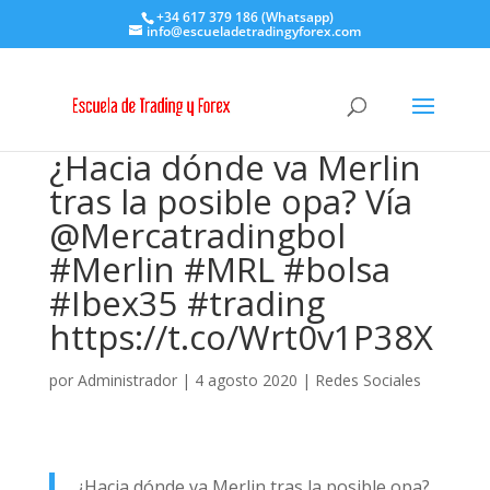
+34 617 379 186 (Whatsapp)
info@escueladetradingyforex.com
¿Hacia dónde va Merlin
tras la posible opa? Vía
@Mercatradingbol
#Merlin #MRL #bolsa
#Ibex35 #trading
https://t.co/Wrt0v1P38X
por
Administrador
|
4 agosto 2020
|
Redes Sociales
¿Hacia dónde va Merlin tras la posible opa?