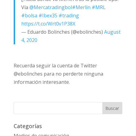
Vía
@Mercatradingbol
#Merlin
#MRL
#bolsa
#Ibex35
#trading
https://t.co/Wrt0v1P38X
— Eduardo Bolinches (@ebolinches)
August
4, 2020
Recuerda seguir la cuenta de Twitter
@ebolinches para no perderte ninguna
información interesante.
Categorías
Medios de comunicación