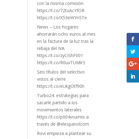
con la misma comisión
https://t.co/72tuAcYfOR
https://t.co/X53eWYn5Te
News – Los hogares
ahorrarán ocho euros al mes
en la factura de la luz tras la
rebaja del IVA
https://t.co/zyCiShF001
https://t.co/R0uxTUMlr3
Seis títulos del selectivo
vistos al cierre
https://t.co/eUkgOtf90h
Turbo24: estrategias para
sacarle partido a los
movimientos laterales
https://t.co/p004voaHxs a
través de @elespanolcom
Rovi empieza a plantear su