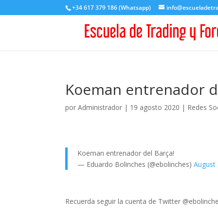
+34 617 379 186 (Whatsapp)
info@escueladetr
Koeman entrenador de
por
Administrador
|
19 agosto 2020
|
Redes Soc
Koeman entrenador del Barça!
— Eduardo Bolinches (@ebolinches)
August 
Recuerda seguir la cuenta de Twitter @ebolinche