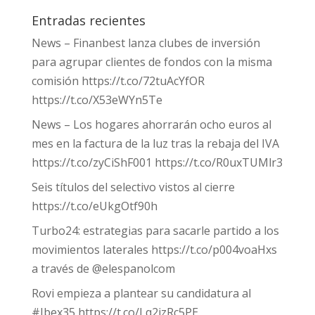
Entradas recientes
News – Finanbest lanza clubes de inversión
para agrupar clientes de fondos con la misma
comisión https://t.co/72tuAcYfOR
https://t.co/X53eWYn5Te
News – Los hogares ahorrarán ocho euros al
mes en la factura de la luz tras la rebaja del IVA
https://t.co/zyCiShF001 https://t.co/R0uxTUMlr3
Seis títulos del selectivo vistos al cierre
https://t.co/eUkgOtf90h
Turbo24: estrategias para sacarle partido a los
movimientos laterales https://t.co/p004voaHxs
a través de @elespanolcom
Rovi empieza a plantear su candidatura al
#Ibex35 https://t.co/Lq2izRc5PE