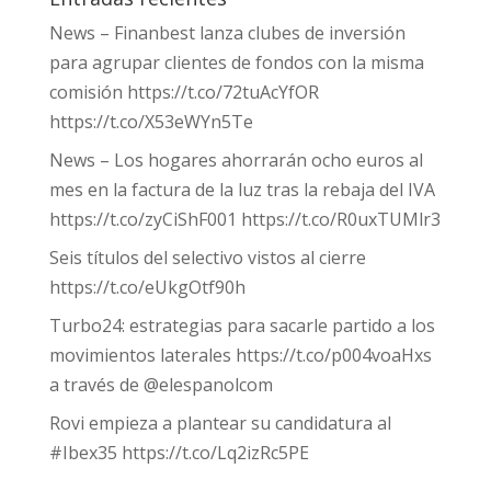
News – Finanbest lanza clubes de inversión
para agrupar clientes de fondos con la misma
comisión https://t.co/72tuAcYfOR
https://t.co/X53eWYn5Te
News – Los hogares ahorrarán ocho euros al
mes en la factura de la luz tras la rebaja del IVA
https://t.co/zyCiShF001 https://t.co/R0uxTUMlr3
Seis títulos del selectivo vistos al cierre
https://t.co/eUkgOtf90h
Turbo24: estrategias para sacarle partido a los
movimientos laterales https://t.co/p004voaHxs
a través de @elespanolcom
Rovi empieza a plantear su candidatura al
#Ibex35 https://t.co/Lq2izRc5PE