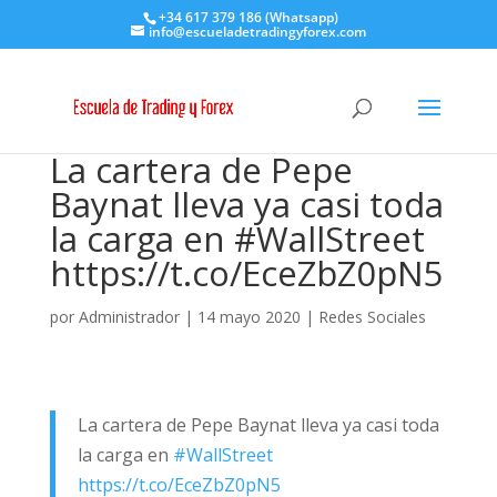
+34 617 379 186 (Whatsapp)
info@escueladetradingyforex.com
La cartera de Pepe
Baynat lleva ya casi toda
la carga en #WallStreet
https://t.co/EceZbZ0pN5
por
Administrador
|
14 mayo 2020
|
Redes Sociales
La cartera de Pepe Baynat lleva ya casi toda
la carga en
#WallStreet
https://t.co/EceZbZ0pN5