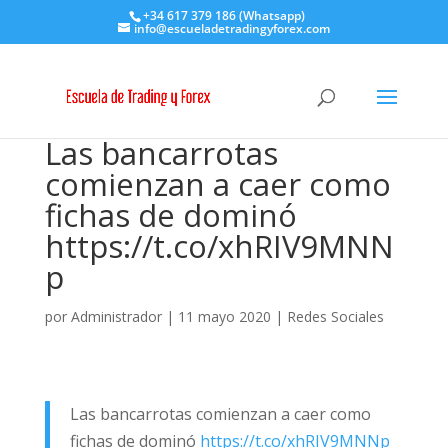
+34 617 379 186 (Whatsapp)
info@escueladetradingyforex.com
Las bancarrotas
comienzan a caer como
fichas de dominó
https://t.co/xhRIV9MNN
p
por
Administrador
|
11 mayo 2020
|
Redes Sociales
Las bancarrotas comienzan a caer como
fichas de dominó
https://t.co/xhRIV9MNNp