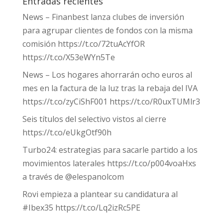
Entradas recientes
News – Finanbest lanza clubes de inversión
para agrupar clientes de fondos con la misma
comisión https://t.co/72tuAcYfOR
https://t.co/X53eWYn5Te
News – Los hogares ahorrarán ocho euros al
mes en la factura de la luz tras la rebaja del IVA
https://t.co/zyCiShF001 https://t.co/R0uxTUMlr3
Seis títulos del selectivo vistos al cierre
https://t.co/eUkgOtf90h
Turbo24: estrategias para sacarle partido a los
movimientos laterales https://t.co/p004voaHxs
a través de @elespanolcom
Rovi empieza a plantear su candidatura al
#Ibex35 https://t.co/Lq2izRc5PE