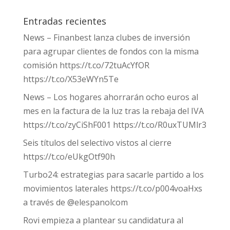
Entradas recientes
News – Finanbest lanza clubes de inversión
para agrupar clientes de fondos con la misma
comisión https://t.co/72tuAcYfOR
https://t.co/X53eWYn5Te
News – Los hogares ahorrarán ocho euros al
mes en la factura de la luz tras la rebaja del IVA
https://t.co/zyCiShF001 https://t.co/R0uxTUMlr3
Seis títulos del selectivo vistos al cierre
https://t.co/eUkgOtf90h
Turbo24: estrategias para sacarle partido a los
movimientos laterales https://t.co/p004voaHxs
a través de @elespanolcom
Rovi empieza a plantear su candidatura al