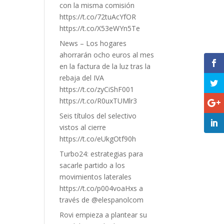
con la misma comisión
https://t.co/72tuAcYfOR
https://t.co/X53eWYn5Te
News – Los hogares
ahorrarán ocho euros al mes
en la factura de la luz tras la
rebaja del IVA
https://t.co/zyCiShF001
https://t.co/R0uxTUMlr3
Seis títulos del selectivo
vistos al cierre
https://t.co/eUkgOtf90h
Turbo24: estrategias para
sacarle partido a los
movimientos laterales
https://t.co/p004voaHxs a
través de @elespanolcom
Rovi empieza a plantear su