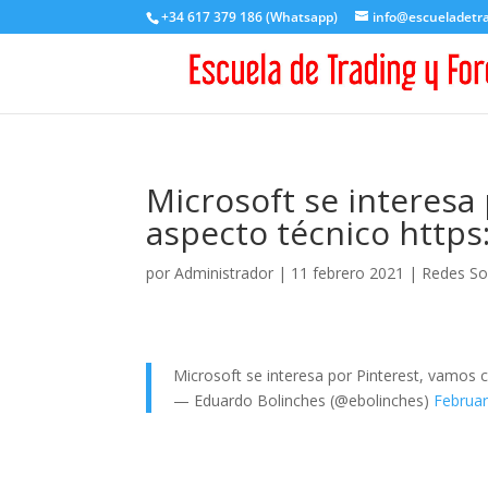
+34 617 379 186 (Whatsapp)
info@escueladetr
Microsoft se interesa
aspecto técnico https
por
Administrador
|
11 febrero 2021
|
Redes So
Microsoft se interesa por Pinterest, vamos 
— Eduardo Bolinches (@ebolinches)
Februar