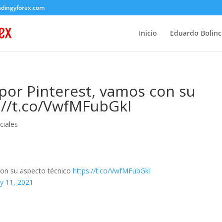
adingyforex.com
Inicio
Eduardo Bolin
 por Pinterest, vamos con su
://t.co/VwfMFubGkI
ciales
con su aspecto técnico
https://t.co/VwfMFubGkI
y 11, 2021