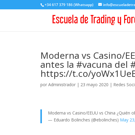
+34 617 379 186 (Whatsapp)
info@escueladetr
Moderna vs Casino/EE
antes la #vacuna del 
https://t.co/yoWx1Ue
por
Administrador
|
23 mayo 2020
|
Redes Soci
Moderna vs Casino/EEUU vs China ¿Quién o
— Eduardo Bolinches (@ebolinches)
May 23