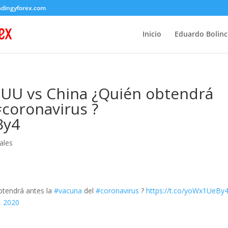
adingyforex.com
Inicio
Eduardo Bolin
UU vs China ¿Quién obtendrá
#coronavirus ?
By4
ales
btendrá antes la
#vacuna
del
#coronavirus
?
https://t.co/yoWx1UeBy
, 2020