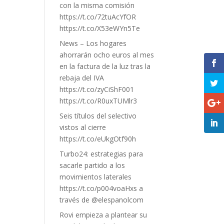
con la misma comisión
https://t.co/72tuAcYfOR
https://t.co/X53eWYn5Te
News – Los hogares
ahorrarán ocho euros al mes
en la factura de la luz tras la
rebaja del IVA
https://t.co/zyCiShF001
https://t.co/R0uxTUMlr3
Seis títulos del selectivo
vistos al cierre
https://t.co/eUkgOtf90h
Turbo24: estrategias para
sacarle partido a los
movimientos laterales
https://t.co/p004voaHxs a
través de @elespanolcom
Rovi empieza a plantear su