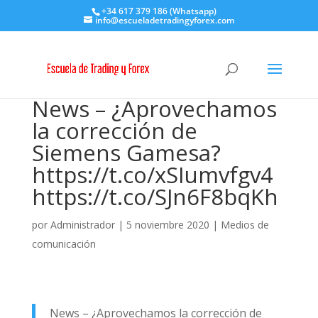
+34 617 379 186 (Whatsapp)
info@escueladetradingyforex.com
News – ¿Aprovechamos
la corrección de
Siemens Gamesa?
https://t.co/xSIumvfgv4
https://t.co/SJn6F8bqKh
por
Administrador
|
5 noviembre 2020
|
Medios de
comunicación
News – ¿Aprovechamos la corrección de