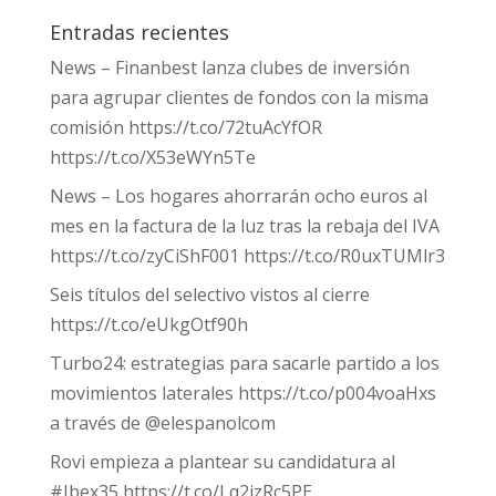
Entradas recientes
News – Finanbest lanza clubes de inversión
para agrupar clientes de fondos con la misma
comisión https://t.co/72tuAcYfOR
https://t.co/X53eWYn5Te
News – Los hogares ahorrarán ocho euros al
mes en la factura de la luz tras la rebaja del IVA
https://t.co/zyCiShF001 https://t.co/R0uxTUMlr3
Seis títulos del selectivo vistos al cierre
https://t.co/eUkgOtf90h
Turbo24: estrategias para sacarle partido a los
movimientos laterales https://t.co/p004voaHxs
a través de @elespanolcom
Rovi empieza a plantear su candidatura al
#Ibex35 https://t.co/Lq2izRc5PE