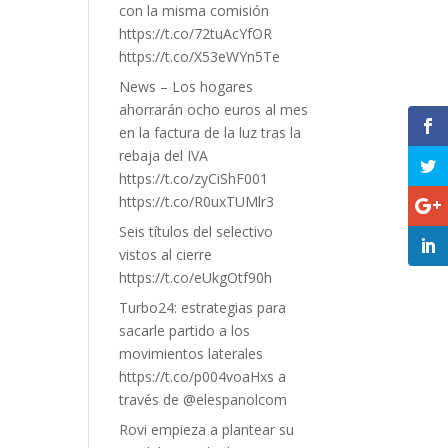
con la misma comisión
https://t.co/72tuAcYfOR
https://t.co/X53eWYn5Te
News – Los hogares
ahorrarán ocho euros al mes
en la factura de la luz tras la
rebaja del IVA
https://t.co/zyCiShF001
https://t.co/R0uxTUMlr3
Seis títulos del selectivo
vistos al cierre
https://t.co/eUkgOtf90h
Turbo24: estrategias para
sacarle partido a los
movimientos laterales
https://t.co/p004voaHxs a
través de @elespanolcom
Rovi empieza a plantear su