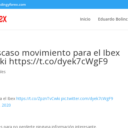
adingyforex.com
Inicio
Eduardo Bolin
scaso movimiento para el Ibex
ki https://t.co/dyek7cWgF9
les
a el Ibex
https://t.co/ZpznTvCwki
pic.twitter.com/dyek7cWgF9
, 2020
s para no perderte ninguna información interesante.