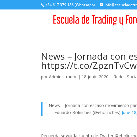
+34 617 379 186 (Whatsapp)
info@escueladetr
News – Jornada con e
https://t.co/ZpznTvCw
por
Administrador
|
18 junio 2020
|
Redes Socia
News – Jornada con escaso movimiento par
— Eduardo Bolinches (@ebolinches)
June 18
Recuerda seguir la cuenta de Twitter @ebolinche