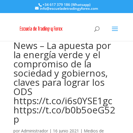
+34 617 379 186 (Whatsapp)
info@escueladetradingyforex.com
News – La apuesta por
la energía verde y el
compromiso de la
sociedad y gobiernos,
claves para lograr los
ODS
https://t.co/i6s0YSE1gc
https://t.co/b0b5oeG52
p
por
Administrador
|
16 junio 2021
|
Medios de