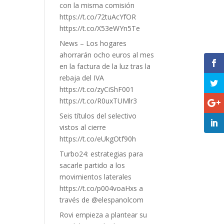
con la misma comisión
https://t.co/72tuAcYfOR
https://t.co/X53eWYn5Te
News – Los hogares
ahorrarán ocho euros al mes
en la factura de la luz tras la
rebaja del IVA
https://t.co/zyCiShF001
https://t.co/R0uxTUMlr3
Seis títulos del selectivo
vistos al cierre
https://t.co/eUkgOtf90h
Turbo24: estrategias para
sacarle partido a los
movimientos laterales
https://t.co/p004voaHxs a
través de @elespanolcom
Rovi empieza a plantear su