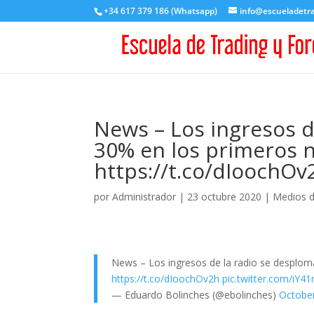
+34 617 379 186 (Whatsapp)
info@escueladetr
News – Los ingresos d
30% en los primeros 
https://t.co/dIoochOv
por
Administrador
|
23 octubre 2020
|
Medios 
News – Los ingresos de la radio se desplom
https://t.co/dIoochOv2h
pic.twitter.com/iY4
— Eduardo Bolinches (@ebolinches)
October