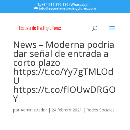
+34 617 379 186 (Whatsapp)
info@escueladetradingyforex.com
News – Moderna podría
dar señal de entrada a
corto plazo
https://t.co/Yy7gTMLOd
U
https://t.co/fIOUwDRGO
Y
por
Administrador
|
24 febrero 2021
|
Redes Sociales