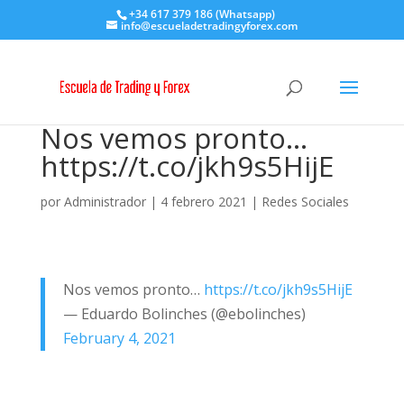
+34 617 379 186 (Whatsapp)
info@escueladetradingyforex.com
Nos vemos pronto…
https://t.co/jkh9s5HijE
por
Administrador
|
4 febrero 2021
|
Redes Sociales
Nos vemos pronto…
https://t.co/jkh9s5HijE
— Eduardo Bolinches (@ebolinches)
February 4, 2021