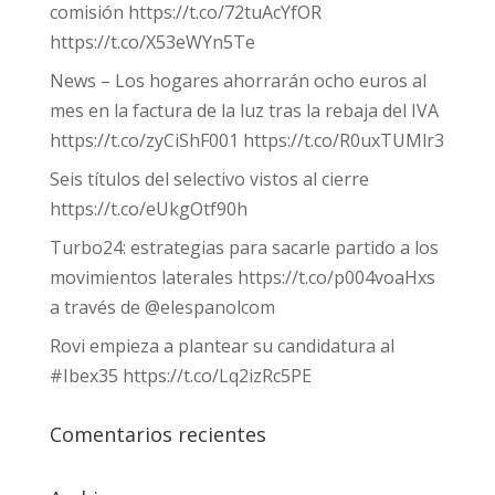
comisión https://t.co/72tuAcYfOR
https://t.co/X53eWYn5Te
News – Los hogares ahorrarán ocho euros al
mes en la factura de la luz tras la rebaja del IVA
https://t.co/zyCiShF001 https://t.co/R0uxTUMlr3
Seis títulos del selectivo vistos al cierre
https://t.co/eUkgOtf90h
Turbo24: estrategias para sacarle partido a los
movimientos laterales https://t.co/p004voaHxs
a través de @elespanolcom
Rovi empieza a plantear su candidatura al
#Ibex35 https://t.co/Lq2izRc5PE
Comentarios recientes