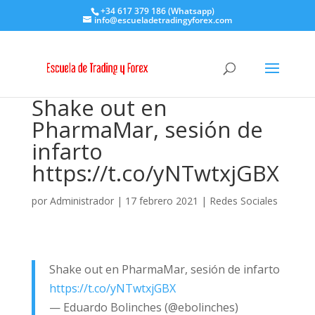
+34 617 379 186 (Whatsapp)
info@escueladetradingyforex.com
Shake out en
PharmaMar, sesión de
infarto
https://t.co/yNTwtxjGBX
por
Administrador
|
17 febrero 2021
|
Redes Sociales
Shake out en PharmaMar, sesión de infarto
https://t.co/yNTwtxjGBX
— Eduardo Bolinches (@ebolinches)