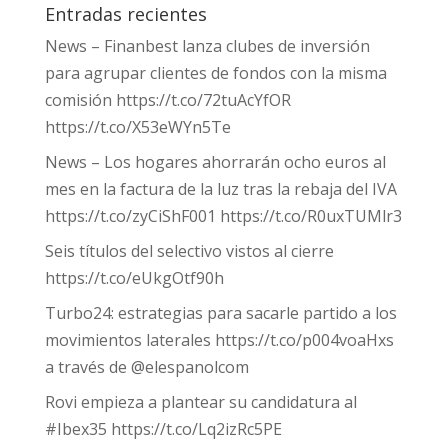
Entradas recientes
News – Finanbest lanza clubes de inversión
para agrupar clientes de fondos con la misma
comisión https://t.co/72tuAcYfOR
https://t.co/X53eWYn5Te
News – Los hogares ahorrarán ocho euros al
mes en la factura de la luz tras la rebaja del IVA
https://t.co/zyCiShF001 https://t.co/R0uxTUMlr3
Seis títulos del selectivo vistos al cierre
https://t.co/eUkgOtf90h
Turbo24: estrategias para sacarle partido a los
movimientos laterales https://t.co/p004voaHxs
a través de @elespanolcom
Rovi empieza a plantear su candidatura al
#Ibex35 https://t.co/Lq2izRc5PE