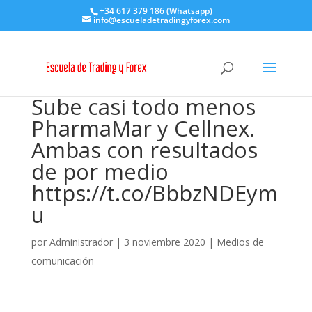
+34 617 379 186 (Whatsapp)
info@escueladetradingyforex.com
Sube casi todo menos
PharmaMar y Cellnex.
Ambas con resultados
de por medio
https://t.co/BbbzNDEym
u
por
Administrador
|
3 noviembre 2020
|
Medios de
comunicación