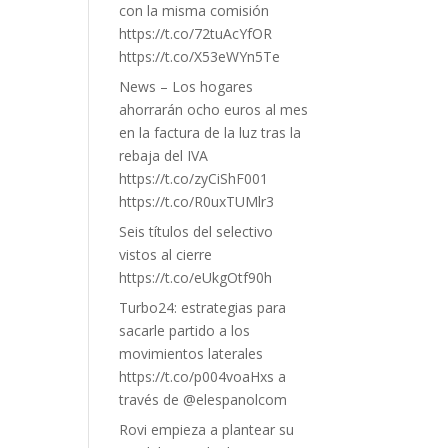
con la misma comisión
https://t.co/72tuAcYfOR
https://t.co/X53eWYn5Te
News – Los hogares
ahorrarán ocho euros al mes
en la factura de la luz tras la
rebaja del IVA
https://t.co/zyCiShF001
https://t.co/R0uxTUMlr3
Seis títulos del selectivo
vistos al cierre
https://t.co/eUkgOtf90h
Turbo24: estrategias para
sacarle partido a los
movimientos laterales
https://t.co/p004voaHxs a
través de @elespanolcom
Rovi empieza a plantear su