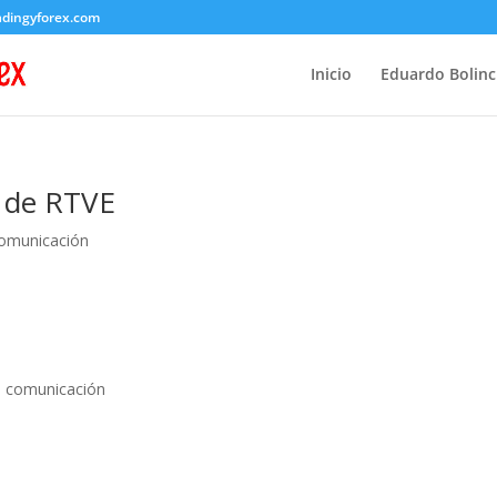
adingyforex.com
Inicio
Eduardo Bolin
h de RTVE
omunicación
 comunicación