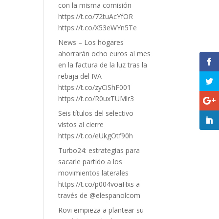
con la misma comisión
https://t.co/72tuAcYfOR
https://t.co/X53eWYn5Te
News – Los hogares
ahorrarán ocho euros al mes
en la factura de la luz tras la
rebaja del IVA
https://t.co/zyCiShF001
https://t.co/R0uxTUMlr3
Seis títulos del selectivo
vistos al cierre
https://t.co/eUkgOtf90h
Turbo24: estrategias para
sacarle partido a los
movimientos laterales
https://t.co/p004voaHxs a
través de @elespanolcom
Rovi empieza a plantear su