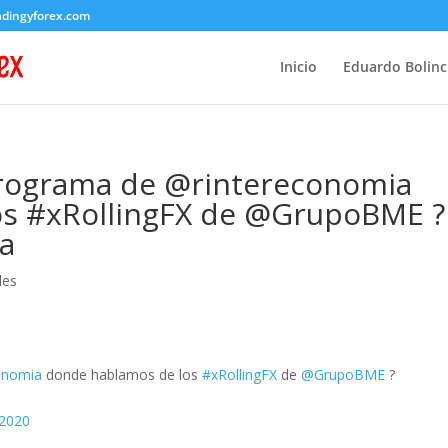
adingyforex.com
Inicio
Eduardo Bolin
 programa de @rintereconomia
os #xRollingFX de @GrupoBME ?
6a
les
onomia
donde hablamos de los
#xRollingFX
de
@GrupoBME
?
 2020