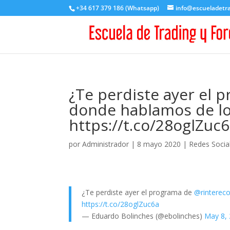
+34 617 379 186 (Whatsapp)
info@escueladetr
¿Te perdiste ayer el
donde hablamos de l
https://t.co/28oglZuc
por
Administrador
|
8 mayo 2020
|
Redes Socia
¿Te perdiste ayer el programa de
@rinterec
https://t.co/28oglZuc6a
— Eduardo Bolinches (@ebolinches)
May 8,