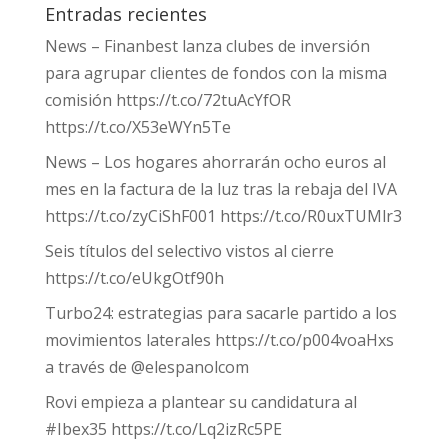
Entradas recientes
News – Finanbest lanza clubes de inversión
para agrupar clientes de fondos con la misma
comisión https://t.co/72tuAcYfOR
https://t.co/X53eWYn5Te
News – Los hogares ahorrarán ocho euros al
mes en la factura de la luz tras la rebaja del IVA
https://t.co/zyCiShF001 https://t.co/R0uxTUMlr3
Seis títulos del selectivo vistos al cierre
https://t.co/eUkgOtf90h
Turbo24: estrategias para sacarle partido a los
movimientos laterales https://t.co/p004voaHxs
a través de @elespanolcom
Rovi empieza a plantear su candidatura al
#Ibex35 https://t.co/Lq2izRc5PE