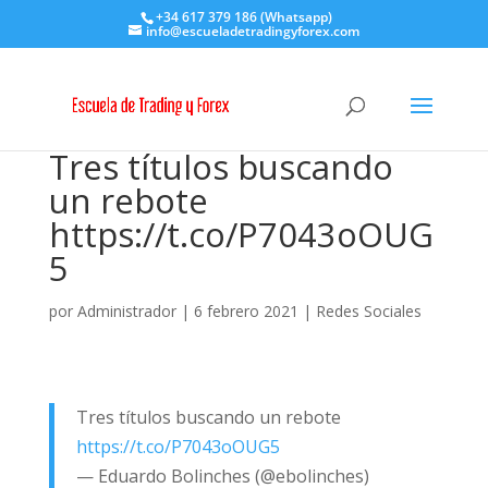
+34 617 379 186 (Whatsapp)
info@escueladetradingyforex.com
Tres títulos buscando
un rebote
https://t.co/P7043oOUG
5
por
Administrador
|
6 febrero 2021
|
Redes Sociales
Tres títulos buscando un rebote
https://t.co/P7043oOUG5
— Eduardo Bolinches (@ebolinches)